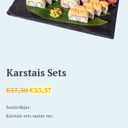
Karstais Sets
€
37,30
€
33,57
Sastāvdaļas:
Karstais sets sastav no: