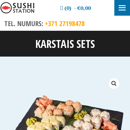
(0)
€0,00
TEL. NUMURS:
+371 27198478
KARSTAIS SETS