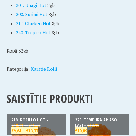
201. Unagi Hot
8gb
202. Surimi Hot
8gb
217. Chicken Hot
8gb
222. Tropico Hot
8gb
Kopā 32gb
Kategorija:
Karstie Rolli
SAISTĪTIE PRODUKTI
218. ROSUTO HOT -
220. TEMPURA AR ASO
€
10,71
–
€
15,30
LASI -
€
12,10
€
9,64
–
€
13,77
€
10,89