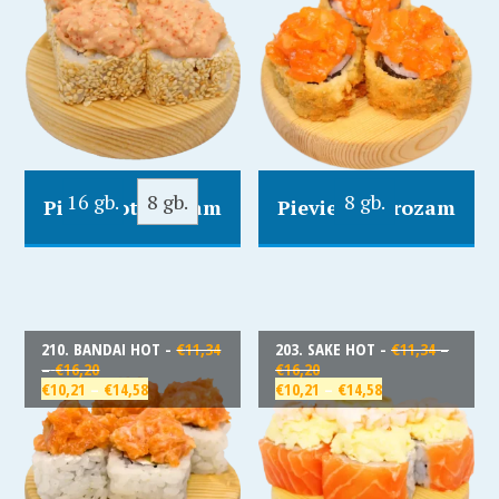
16 gb.
8 gb.
8 gb.
Pievienot Grozam
Pievienot Grozam
210. BANDAI HOT -
€
11,34
203. SAKE HOT -
€
11,34
–
–
€
16,20
€
16,20
€
10,21
–
€
14,58
€
10,21
–
€
14,58