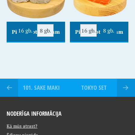
16 gb.
8 gb.
16 gb.
8 gb.
Pievienot Grozam
Pievienot Grozam
101. SAKE MAKI
TOKYO SET
NODERĪGA INFORMĀCIJA
Kā mūs atrast?