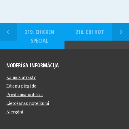
219. CHICKEN
216. EBI HOT
SPECIAL
NODERĪGA INFORMĀCIJA
Kā mūs atrast?
Ēdienu piegāde
Privātuma politika
Lietošanas noteikumi
Alergēni