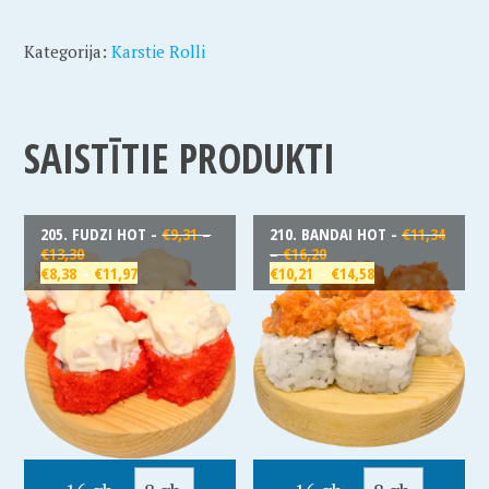
Kategorija:
Karstie Rolli
SAISTĪTIE PRODUKTI
205. FUDZI HOT -
€
9,31
–
210. BANDAI HOT -
€
11,34
€
13,30
–
€
16,20
€
8,38
–
€
11,97
€
10,21
–
€
14,58