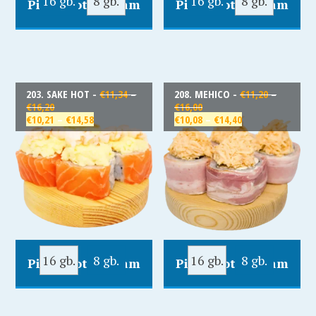
16 gb.
8 gb.
16 gb.
8 gb.
Pievienot Grozam
Pievienot Grozam
203. SAKE HOT -
€
11,34
–
208. MEHICO -
€
11,20
–
€
16,20
€
16,00
€
10,21
–
€
14,58
€
10,08
–
€
14,40
16 gb.
8 gb.
16 gb.
8 gb.
Pievienot Grozam
Pievienot Grozam