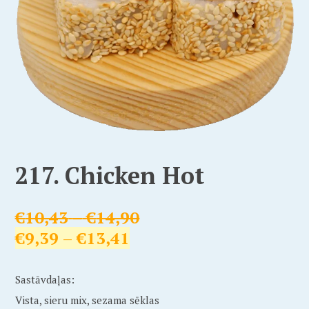
217. Chicken Hot
€
10,43
–
€
14,90
€
9,39
–
€
13,41
Sastāvdaļas:
Vista, sieru mix, sezama sēklas