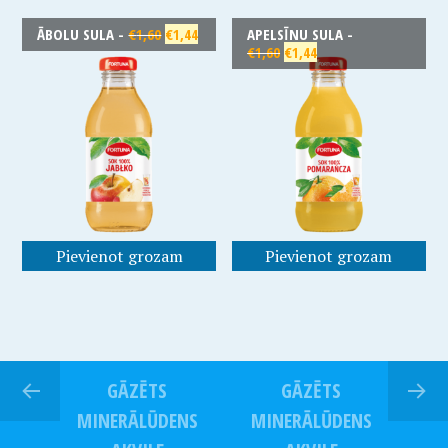
ĀBOLU SULA -
€
1,60
€
1,44
APELSĪNU SULA -
€
1,60
€
1,44
Pievienot grozam
Pievienot grozam
GĀZĒTS
GĀZĒTS
MINERĀLŪDENS
MINERĀLŪDENS