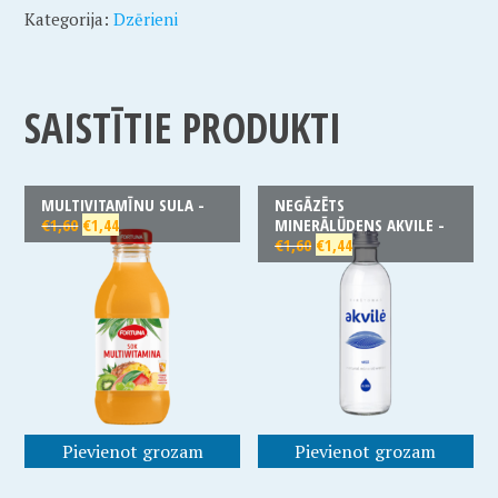
Kategorija:
Dzērieni
SAISTĪTIE PRODUKTI
MULTIVITAMĪNU SULA -
NEGĀZĒTS
€
1,60
€
1,44
MINERĀLŪDENS AKVILE -
€
1,60
€
1,44
Pievienot grozam
Pievienot grozam