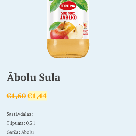
Ābolu Sula
€
1,60
€
1,44
Sastāvdaļas:
Tilpums: 0,3 l
Garša: Ābolu