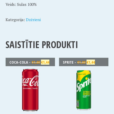
Veids: Sulas 100%
Kategorija:
Dzērieni
SAISTĪTIE PRODUKTI
COCA-COLA -
€
1,60
€
1,44
SPRITE -
€
1,60
€
1,44