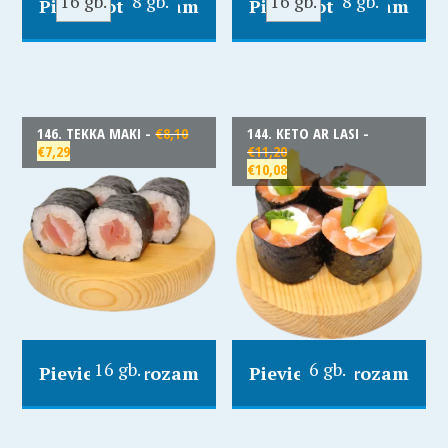
16 gb.
8 gb.
16 gb.
8 gb.
Pievienot Grozam
Pievienot Grozam
146. TEKKA MAKI -
€
8,10
144. KETO AR LASI -
€
7,29
€
11,20
€
10,08
16 gb.
6 gb.
Pievienot Grozam
Pievienot Grozam