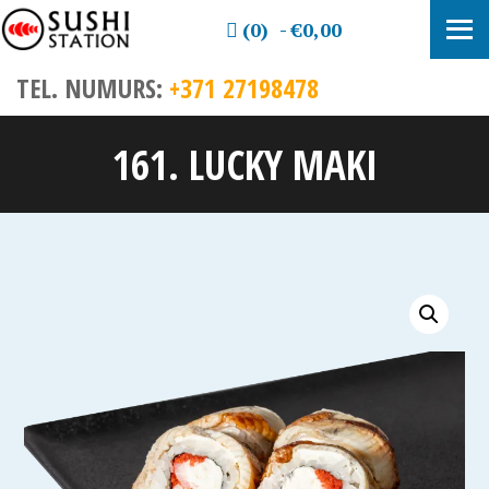
(0)
€0,00
TEL. NUMURS:
+371 27198478
161. LUCKY MAKI