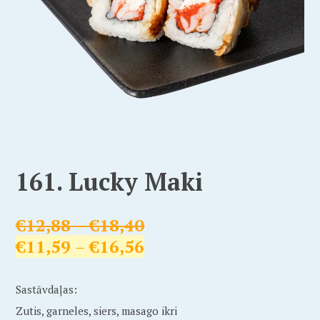
161. Lucky Maki
€
12,88
–
€
18,40
€
11,59
–
€
16,56
Sastāvdaļas:
Zutis, garneles, siers, masago ikri