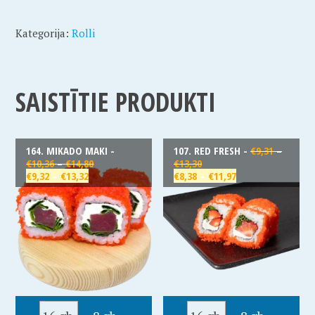
Kategorija:
Rolli
SAISTĪTIE PRODUKTI
164. MIKADO MAKI -
107. RED FRESH -
€
9,31
–
€
10,36
–
€
14,80
€
13,30
€
9,32
–
€
13,32
€
8,38
–
€
11,97