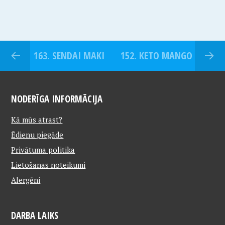
163. SENDAI MAKI
152. KETO MANGO
NODERĪGA INFORMĀCIJA
Kā mūs atrast?
Ēdienu piegāde
Privātuma politika
Lietošanas noteikumi
Alergēni
DARBA LAIKS