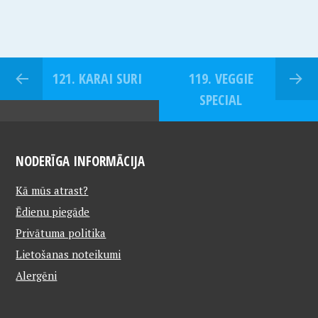
121. KARAI SURI
119. VEGGIE
SPECIAL
NODERĪGA INFORMĀCIJA
Kā mūs atrast?
Ēdienu piegāde
Privātuma politika
Lietošanas noteikumi
Alergēni