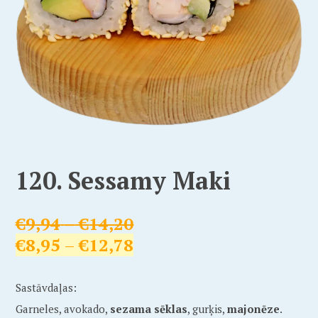
120. Sessamy Maki
€
9,94
–
€
14,20
€
8,95
–
€
12,78
Sastāvdaļas:
Garneles, avokado,
sezama sēklas
, gurķis,
majonēze
.