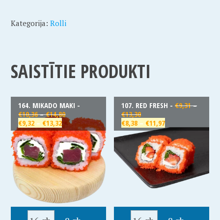
Kategorija:
Rolli
SAISTĪTIE PRODUKTI
164. MIKADO MAKI -
107. RED FRESH -
€
9,31
–
€
10,36
–
€
14,80
€
13,30
€
9,32
–
€
13,32
€
8,38
–
€
11,97