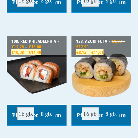
16 gb.
8 gb.
16 gb.
8 gb.
Pievienot Grozam
Pievienot Grozam
108. RED PHILADELPHIA -
128. AZUKI FUTA -
€
9,03
–
€
11,20
–
€
16,00
€
12,90
€
10,08
–
€
14,40
€
8,13
–
€
11,61
16 gb.
8 gb.
16 gb.
8 gb.
Pievienot Grozam
Pievienot Grozam