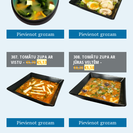
Pievienot grozam
Pievienot grozam
307. TOMĀTU ZUPA AR
308. TOMĀTU ZUPA AR
VISTU -
€
5,70
€
5,13
JŪRAS VELTĒM -
€
6,20
€
5,58
Pievienot grozam
Pievienot grozam