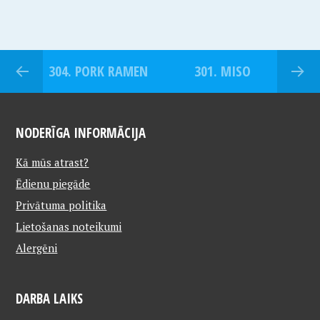
304. PORK RAMEN
301. MISO
NODERĪGA INFORMĀCIJA
Kā mūs atrast?
Ēdienu piegāde
Privātuma politika
Lietošanas noteikumi
Alergēni
DARBA LAIKS