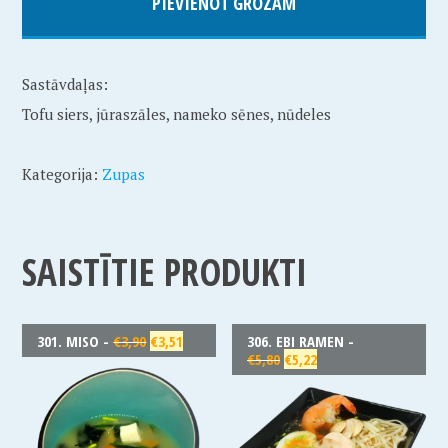
PIEVIENOT GROZAM
Sastāvdaļas:
Tofu siers, jūraszāles, nameko sēnes, nūdeles
Kategorija:
Zupas
SAISTĪTIE PRODUKTI
301. MISO -
€
3,90
€
3,51
306. EBI RAMEN -
€
5,80
€
5,22