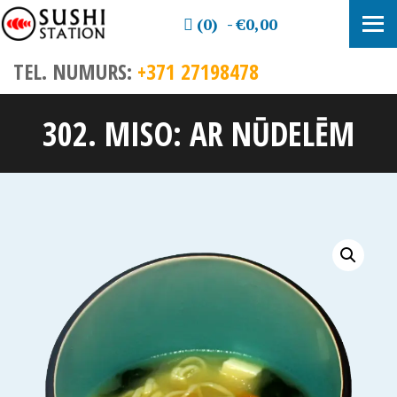
(0)
€0,00
TEL. NUMURS:
+371 27198478
302. MISO: AR NŪDELĒM