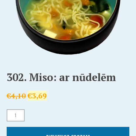
302. Miso: ar nūdelēm
€
4,10
€
3,69