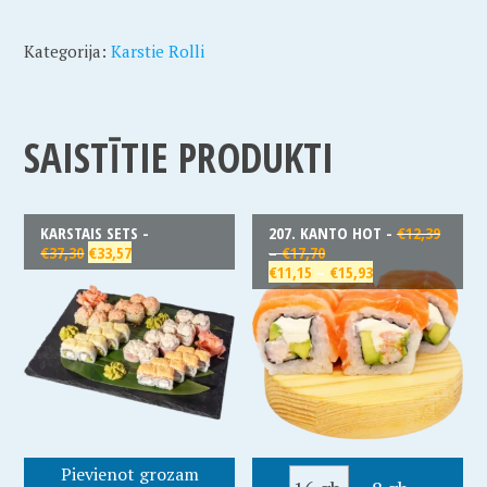
Kategorija:
Karstie Rolli
SAISTĪTIE PRODUKTI
KARSTAIS SETS -
207. KANTO HOT -
€
12,39
€
37,30
€
33,57
–
€
17,70
€
11,15
–
€
15,93
Pievienot grozam