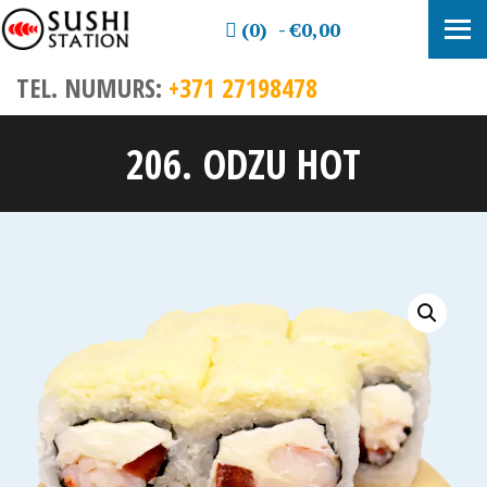
(0)
€0,00
TEL. NUMURS:
+371 27198478
206. ODZU HOT