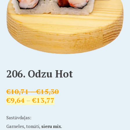
206. Odzu Hot
€
10,71
–
€
15,30
€
9,64
–
€
13,77
Sastāvdaļas:
Garneles, tomāti,
sieru mix
.