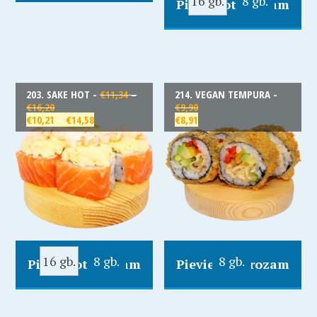
16 gb.
8 gb.
Pievienot Grozam
203. SAKE HOT -
€
11,34
–
214. VEGAN TEMPURA -
€
16,20
€
9,90
€
10,21
–
€
14,58
€
8,91
16 gb.
8 gb.
8 gb.
Pievienot Grozam
Pievienot Grozam