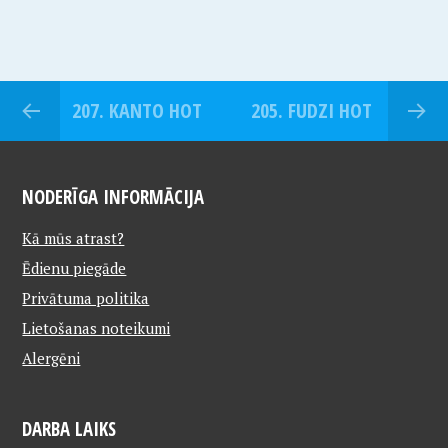
207. KANTO HOT
205. FUDZI HOT
NODERĪGA INFORMĀCIJA
Kā mūs atrast?
Ēdienu piegāde
Privātuma politika
Lietošanas noteikumi
Alergēni
DARBA LAIKS