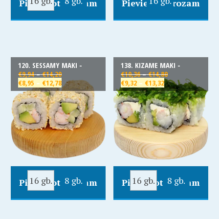
16 gb.
8 gb.
16 gb.
Pievienot Grozam
Pievienot Grozam
120. SESSAMY MAKI -
138. KIZAME MAKI -
€
9,94
–
€
14,20
€
10,36
–
€
14,80
€
8,95
–
€
12,78
€
9,32
–
€
13,32
16 gb.
8 gb.
16 gb.
8 gb.
Pievienot Grozam
Pievienot Grozam