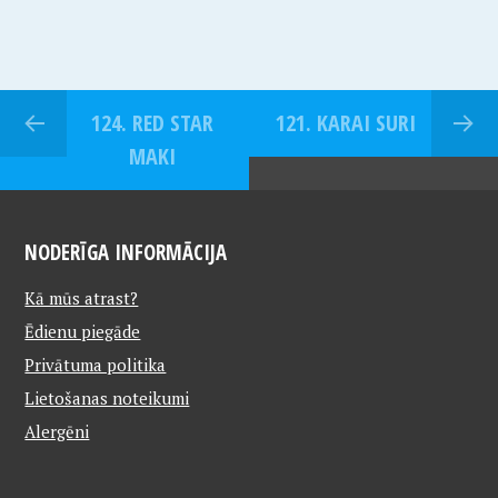
124. RED STAR
121. KARAI SURI
MAKI
NODERĪGA INFORMĀCIJA
Kā mūs atrast?
Ēdienu piegāde
Privātuma politika
Lietošanas noteikumi
Alergēni