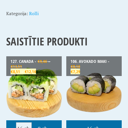
Kategorija:
Rolli
SAISTĪTIE PRODUKTI
127. CANADA -
€
9,46
–
106. AVOKADO MAKI -
€
13,51
€
8,10
€
8,51
–
€
12,16
€
7,29