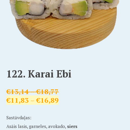
122. Karai Ebi
€
13,14
–
€
18,77
€
11,83
–
€
16,89
Sastāvdaļas:
Asāis lasis, garneles, avokado,
siers